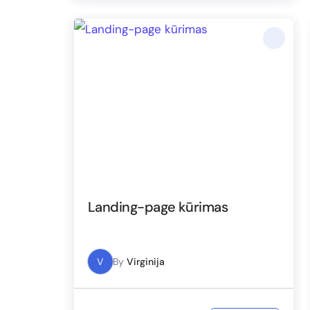
Landing-page kūrimas
V
By
Virginija
€
25.00
Į krepšelį