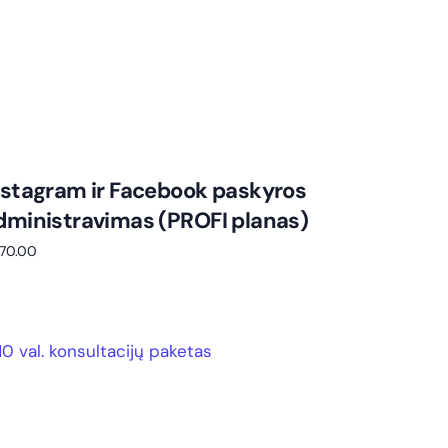
nstagram ir Facebook paskyros
dministravimas (PROFI planas)
70.00
repšelį