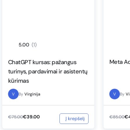
5.00
(1)
Meta Ad
ChatGPT kursas: pažangus
turinys, pardavimai ir asistentų
kūrimas
V
By
Virginija
V
By
Vi
€
39.00
€
€
75.00
€
85.00
Į krepšelį