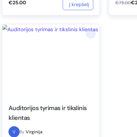
Auditorijos tyrimas ir tikslinis
klientas
V
By
Virginija