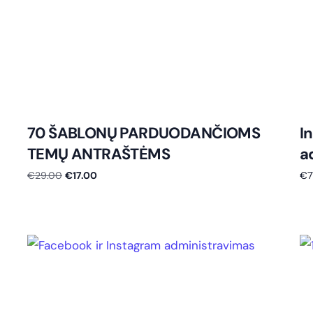
70 ŠABLONŲ PARDUODANČIOMS
I
TEMŲ ANTRAŠTĖMS
a
€
29.00
€
17.00
€
7
Į krepšelį
Į k