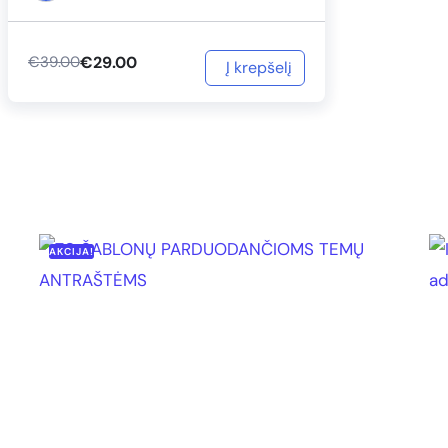
€
29.00
€
39.00
Į krepšelį
AKCIJA!