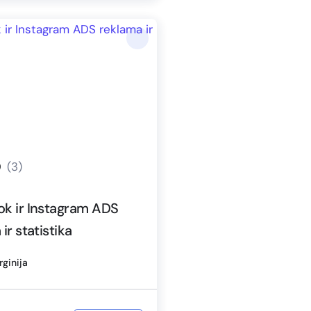
0
(3)
k ir Instagram ADS
ir statistika
rginija
29.00
Į krepšelį