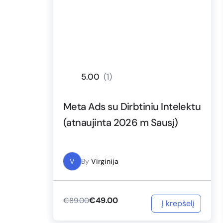
5.00
(1)
Meta Ads su Dirbtiniu Intelektu
(atnaujinta 2026 m Sausį)
V
By
Virginija
€
49.00
€
89.00
Į krepšelį