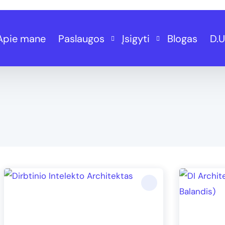
Apie mane
Paslaugos
Įsigyti
Blogas
D.U
Tekstų rašymas
Mokymai
Konsultacijos
Komunikaciniai planai
Komunikacijos planai
Konsultacijos
Socialinių tinklų administravimas
Kursai
Prekinio ženklo vystymas
Web ir Seo paslaugos