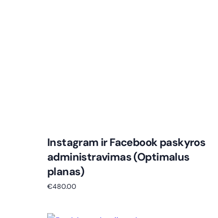
Instagram ir Facebook paskyros
administravimas (Optimalus
planas)
€
480.00
Į krepšelį