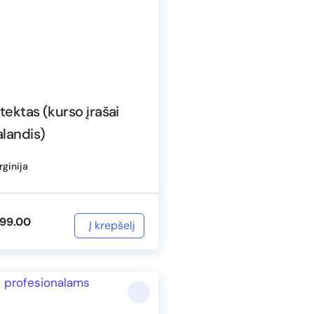
tektas (kurso įrašai
landis)
rginija
99.00
Į krepšelį