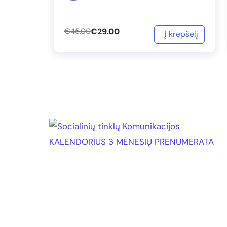
€
29.00
€
45.00
Į krepšelį