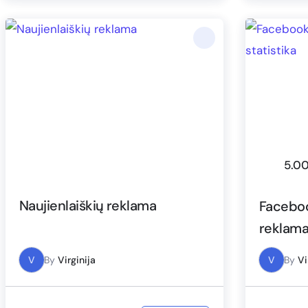
5.0
Naujienlaiškių reklama
Faceboo
reklama 
V
By
Virginija
V
By
Vi
€
25.00
€
€
75.00
Į krepšelį