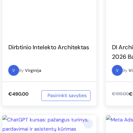
Dirbtinio Intelekto Architektas
DI Archi
2026 Ba
V
By
Virginija
V
By
Vi
€
490.00
€
€
199.00
Pasirinkti savybes