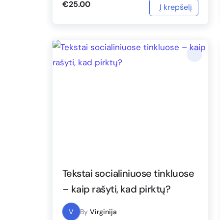
Tekstai socialiniuose tinkluose
– kaip rašyti, kad pirktų?
V
By
Virginija