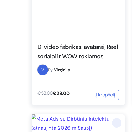
DI video fabrikas: avatarai, Reel
serialai ir WOW reklamos
V
By
Virginija
€
29.00
€
58.00
Į krepšelį