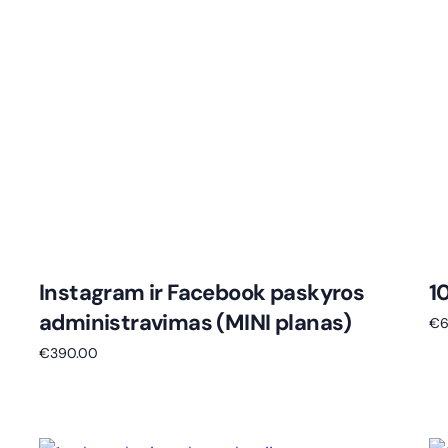
Instagram ir Facebook paskyros
1
administravimas (MINI planas)
€
€
390.00
Į k
Į krepšelį