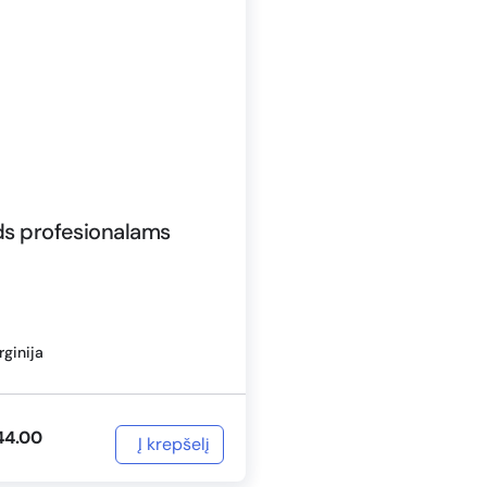
s profesionalams
rginija
44.00
Į krepšelį