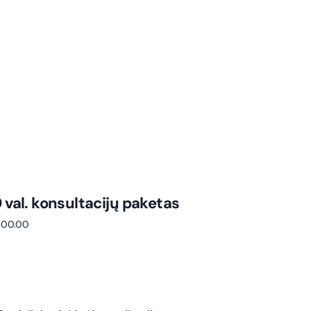
0 val. konsultacijų paketas
600.00
repšelį