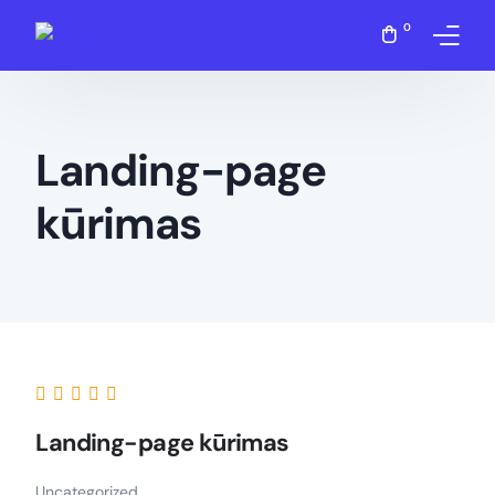
0
Apie mane
Landing-page
Paslaugos
kūrimas
Įsigyti
Blogas
D.U.K
Kontaktai
Landing-page kūrimas
Mano paskyra
Uncategorized