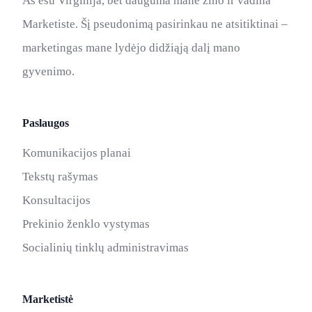
Aš esu Virginija, bet dauguma mane žino ir vadina
Marketiste. Šį pseudonimą pasirinkau ne atsitiktinai –
marketingas mane lydėjo didžiąją dalį mano
gyvenimo.
Paslaugos
Komunikacijos planai
Tekstų rašymas
Konsultacijos
Prekinio ženklo vystymas
Socialinių tinklų administravimas
Marketistė