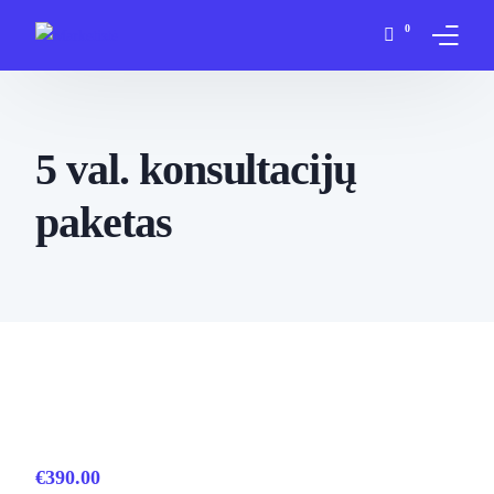
0
Apie mane
5 val. konsultacijų
Paslaugos
paketas
Įsigyti
Blogas
D.U.K
Kontaktai
Mano paskyra
€
390.00