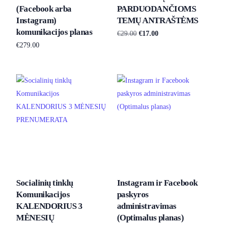
(Facebook arba
PARDUODANČIOMS
Instagram)
TEMŲ ANTRAŠTĖMS
komunikacijos planas
€
29.00
€
17.00
€
279.00
Į krepšelį
Į krepšelį
Socialinių tinklų
Instagram ir Facebook
Komunikacijos
paskyros
KALENDORIUS 3
administravimas
MĖNESIŲ
(Optimalus planas)