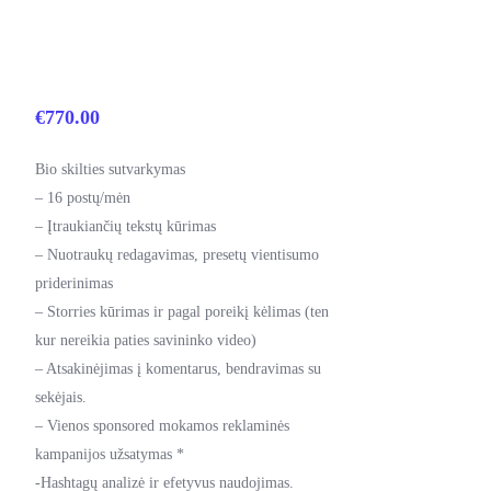
€
770.00
Bio skilties sutvarkymas
– 16 postų/mėn
– Įtraukiančių tekstų kūrimas
– Nuotraukų redagavimas, presetų vientisumo
priderinimas
– Storries kūrimas ir pagal poreikį kėlimas (ten
kur nereikia paties savininko video)
– Atsakinėjimas į komentarus, bendravimas su
sekėjais.
– Vienos sponsored mokamos reklaminės
kampanijos užsatymas *
-Hashtagų analizė ir efetyvus naudojimas.