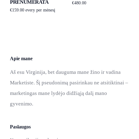
PRENUMERATA
€
480.00
€
159.00
every per mėnesį
Į krepšelį
Prenumeruoti
Apie mane
Aš esu Virginija, bet dauguma mane žino ir vadina
Marketiste. Šį pseudonimą pasirinkau ne atsitiktinai –
marketingas mane lydėjo didžiąją dalį mano
gyvenimo.
Paslaugos