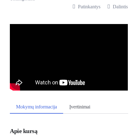
Patinkantys
Dalintis
Mokymų informacija
Įvertinimai
Apie kursą