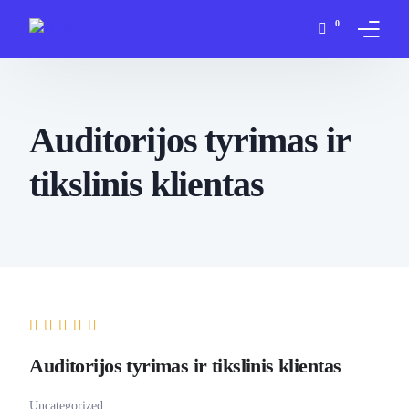
0
Apie mane
Auditorijos tyrimas ir
Paslaugos
tikslinis klientas
Įsigyti
Blogas
D.U.K
Kontaktai
Auditorijos tyrimas ir tikslinis klientas
Mano paskyra
Uncategorized