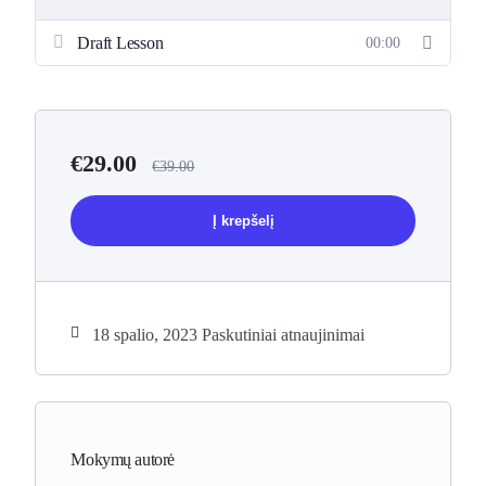
Draft Lesson
00:00
€
29.00
€
39.00
Į krepšelį
18 spalio, 2023 Paskutiniai atnaujinimai
Mokymų autorė