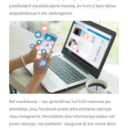
pasiūlydami atpalaiduojantį masažą, po kurio ji taps labiau
atsipalaidavusi ir dar darbingesnė.
Bet svarbiausia – tas sprendimas turi būti matomas jau
antraštėje Jūsų Facebook poste arba pirmame sakinyje
Jūsų Instagram’e. Nenukiškite šios informacijos kažkur toli
posto viduryje, nes patikėkit- dauguma iki tos vietos tikrai