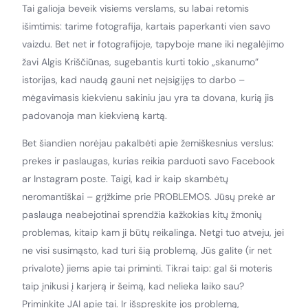
Tai galioja beveik visiems verslams, su labai retomis
išimtimis: tarime fotografija, kartais paperkanti vien savo
vaizdu. Bet net ir fotografijoje, tapyboje mane iki negalėjimo
žavi Algis Kriščiūnas, sugebantis kurti tokio „skanumo”
istorijas, kad naudą gauni net neįsigijęs to darbo –
mėgavimasis kiekvienu sakiniu jau yra ta dovana, kurią jis
padovanoja man kiekvieną kartą.
Bet šiandien norėjau pakalbėti apie žemiškesnius verslus:
prekes ir paslaugas, kurias reikia parduoti savo Facebook
ar Instagram poste. Taigi, kad ir kaip skambėtų
neromantiškai – grįžkime prie PROBLEMOS. Jūsų prekė ar
paslauga neabejotinai sprendžia kažkokias kitų žmonių
problemas, kitaip kam ji būtų reikalinga. Netgi tuo atveju, jei
ne visi susimąsto, kad turi šią problemą, Jūs galite (ir net
privalote) jiems apie tai priminti. Tikrai taip: gal ši moteris
taip įnikusi į karjerą ir šeimą, kad nelieka laiko sau?
Priminkite JAI apie tai. Ir išspręskite jos problemą,