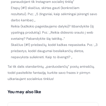
panaudojant tik Instagram socialinį tinklą”
Etapų (#1) skaičius, skirtas gauti (konkrečiam
rezultatui). Pvz.: „5 žingsniai, kaip sėkmingai įsirengti savo
darbo kambarį „
Reikia (kažkokio pageidaujamo dalyko)? Išbandykite (šį
ypatingą produktą). Pvz.: „Reikia didesnio srauto į web
svetainę? Pabandykite šią taktiką…”
Skaičius (#1) priežasčių, kodėl kažkas nepasiseka. Pvz.: „3
priežastys, kodėl daugumai besilaikančių dietos,
nepavyksta sulieknėti. Kaip to išvengti? „
Tai tik dalis standartinių, „parduodančių” postų antraščių,
todėl pasitelkite fantaziją, kurkite savo frazes ir pirmyn
užkariaujant socialinius tinklus!
You may also like