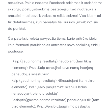
neskaitys. Paleidinėdama Facebook reklamas ir stebėdama
skirtingų postų įsitraukimą pastebėjau, kad nuotrauka ir
antraštė – tai beveik viskas ko reikia sėkmei. Visa kita – tai
tik detalizavimas, kurį pamatys tie, kuriuos „užkabino” šie
du punktai.
Čia pateiksiu keletą pavyzdžių tiems, kurie pritrūks idėjų,
kaip formuoti įtraukiančias antraštes savo socialinių tinklų
postuose:
Kaip (gauti norimą rezultatą) naudojant (tam tikrą
elementą). Pvz.: „Kaip atnaujinti savo namų interjerą
panaudojus šviestuvus”
Kaip (gauti norimą rezultatą) NEnaudojant (tam tikro
elemento). Pvz.: „Kaip pasigaminti skanius ledus,
nenaudojant pieno produktų”
Paslaptis(gavimo norimo rezultato) panaudojus tik (tam
tikro elemento). Pvz.: „Verslo užauginimo paslaptis