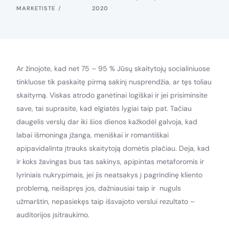
MARKETISTE
2020
Ar žinojote, kad net 75 – 95 % Jūsų skaitytojų socialiniuose
tinkluose tik paskaitę pirmą sakinį nusprendžia, ar tęs toliau
skaitymą. Viskas atrodo ganėtinai logiškai ir jei prisiminsite
save, tai suprasite, kad elgiatės lygiai taip pat. Tačiau
daugelis verslų dar iki šios dienos kažkodėl galvoja, kad
labai išmoninga įžanga, meniškai ir romantiškai
apipavidalinta įtrauks skaitytoją domėtis plačiau. Deja, kad
ir koks žavingas bus tas sakinys, apipintas metaforomis ir
lyriniais nukrypimais, jei jis neatsakys į pagrindinę kliento
problemą, neišspręs jos, dažniausiai taip ir nuguls
užmarštin, nepasiekęs taip išsvajoto verslui rezultato –
auditorijos įsitraukimo.