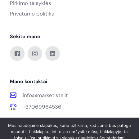
Pirkimo taisyklės
Privatumo politika
Sekite mane
Mano kontaktai
info@marketiste.lt
+37069964536
Mes naudojame slapukus, kurie užtikrina, kad Jums bus patogu
naudotis tinklalapiu. Jei toliau naršysite mūsų tinklalapyje, tai
hello@landio.com
tolygu Jūsų sutikimui su slapukų naudojimu.Spustelėdami