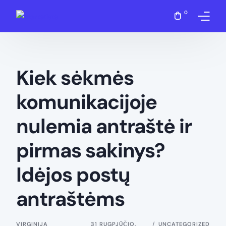
0
Apie mane
Kiek sėkmės
Paslaugos
komunikacijoje
Įsigyti
nulemia antraštė ir
Blogas
pirmas sakinys?
D.U.K
Idėjos postų
Kontaktai
antraštėms
Mano paskyra
VIRGINIJA
31 RUGPJŪČIO,
UNCATEGORIZED