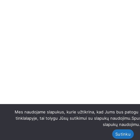
Mes naudojame slapukus, kurie užtikrina, kad Jums bus patogu na
hello@landio.com
tinklalapyje, tai tolygu Jūsų sutikimui su slapukų naudojimu.Spus
Looking for collaboration for your next project?
slapukų naudojimu
Do not hesitate to contact us to say hello.
Sutinku