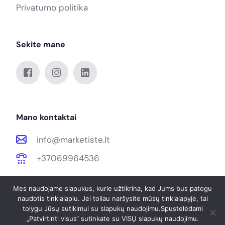
Privatumo politika
Sekite mane
Mano kontaktai
info@marketiste.lt
+37069964536
Mes naudojame slapukus, kurie užtikrina, kad Jums bus patogu
naudotis tinklalapiu. Jei toliau naršysite mūsų tinklalapyje, tai
hello@landio.com
tolygu Jūsų sutikimui su slapukų naudojimu.Spustelėdami
© 2026. Marketistė. Visos teisės saugomos. Sukurta
Looking for collaboration for your next project?
„Patvirtinti visus“ sutinkate su VISŲ slapukų naudojimu.