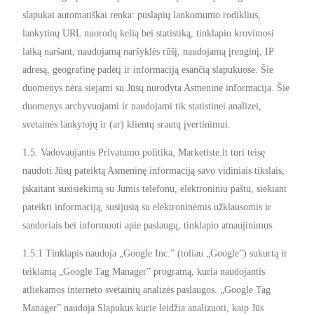
slapukai automatiškai renka: puslapių lankomumo rodiklius,
lankytinų URL nuorodų kelią bei statistiką, tinklapio krovimosi
laiką naršant, naudojamą naršyklės rūšį, naudojamą įrenginį, IP
adresą, geografinę padėtį ir informaciją esančią slapukuose. Šie
duomenys nėra siejami su Jūsų nurodyta Asmenine informacija. Šie
duomenys archyvuojami ir naudojami tik statistinei analizei,
svetainės lankytojų ir (ar) klientų srautų įvertinimui.
1.5. Vadovaujantis Privatumo politika, Marketiste.lt turi teisę
naudoti Jūsų pateiktą Asmeninę informaciją savo vidiniais tikslais,
įskaitant susisiekimą su Jumis telefonu, elektroniniu paštu, siekiant
pateikti informaciją, susijusią su elektroninėmis užklausomis ir
sandoriais bei informuoti apie paslaugų, tinklapio atnaujinimus.
1.5.1 Tinklapis naudoja „Google Inc.” (toliau „Google”) sukurtą ir
teikiamą „Google Tag Manager” programą, kuria naudojantis
atliekamos interneto svetainių analizės paslaugos. „Google Tag
Manager” naudoja Slapukus kurie leidžia analizuoti, kaip Jūs