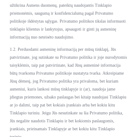
užtikrina Asmens duomenų, pateiktų naudojantis Tinklapio
priemonėmis, saugumą ir konfidencialumą pagal Privatumo
politikoje išdėstytas sąlygas. Privatumo politikos tikslas informuoti
tinklapio klientus ir lankytojus, apsaugoti ir ginti jų asmeninę
informaciją nuo neteisėto naudojimo.
1.2. Perduodami asmeninę informaciją per mūsų tinklapį, Jūs
patvirtinate, jog sutinkate su Privatumo politika ir joje nurodytomis
taisyklėmis, taip pat patvirtinate, kad Jūsų asmeninė informacija
būtų tvarkoma Privatumo politikoje nustatyta tvarka. Atkreipiame
Jūsų dėmesį, jog Privatumo politika yra privaloma, bet kuriam
asmeniui, kuris lankosi mūsų tinklapyje ir (ar), naudoja jame
įdiegtas priemones, užsako paslaugas bei kitaip naudojasi Tinklapiu
ar jo dalimi, taip pat bet kokiais įrankiais arba bet kokiu kitu
Tinklapio turiniu. Jeigu Jūs nesutinkate su šia Privatumo politika,
Jūs negalite naudotis Tinklapiu ir bet kokiomis paslaugomis,
įrankiais, prieinamais Tinklapyje ar bet kokiu kitu Tinklapio
turiniu.