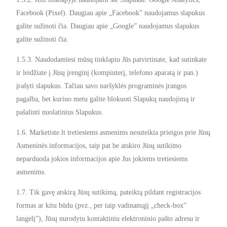
Facebook (Pixel). Daugiau apie „Facebook” naudojamus slapukus
galite sužinoti čia. Daugiau apie „Google” naudojamus slapukus
galite sužinoti čia.
1.5.3. Naudodamiesi mūsų tinklapiu Jūs patvirtinate, kad sutinkate
ir leidžiate į Jūsų įrenginį (kompiuterį, telefono aparatą ir pan.)
įrašyti slapukus. Tačiau savo naršyklės programinės įrangos
pagalba, bet kuriuo metu galite blokuoti Slapukų naudojimą ir
pašalinti nuolatinius Slapukus.
1.6. Marketiste.lt tretiesiems asmenims nesuteikia prieigos prie Jūsų
Asmeninės informacijos, taip pat be atskiro Jūsų sutikimo
neparduoda jokios informacijos apie Jus jokiems tretiesiems
asmenims.
1.7. Tik gavę atskirą Jūsų sutikimą, pateiktą pildant registracijos
formas ar kitu būdu (pvz., per taip vadinamąjį „check-box”
langelį”), Jūsų nurodytu kontaktiniu elektroninio pašto adresu ir