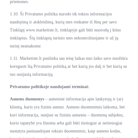
priemones.
1.10. Ši Privatumo politika nurodo tik tokios informacijos
naudojimą ir atskleidimą, kurią mes renkame iš Jūsų per savo
Tinklapį www.marketiste.lt, tinklapyje gali būti nuorodų į kitus
tinklapius. Šių tinklapių turinio mes nekontroliuojame ir už jų
turinį neatsakome.
1.11. Marketiste.lt pasilieka sau teisę laikas nuo laiko savo nuožiūra
koreguoti šią Privatumo politiką ar bet kurią jos dalį ir bet kurią su
tuo susijusią informaciją.
Privatumo politikoje naudojami terminai:
Asmens duomenys
– asmeninė informacija apie lankytoją ir (ar)
klientą, kuris yra fizinis asmuo. Asmens duomenimis laikoma, bet
kuri informacija, susijusi su fiziniu asmeniu – duomenų subjektu,
kurio tapatybė yra žinoma arba gali būti tiesiogiai ar netiesiogiai
nustatyta pasinaudojant tokiais duomenimis, kaip asmens kodas,