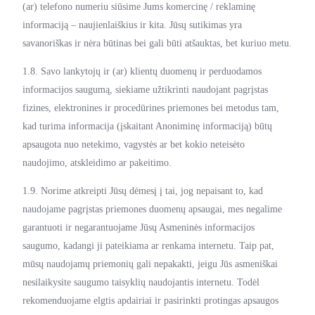
(ar) telefono numeriu siūsime Jums komercinę / reklaminę
informaciją – naujienlaiškius ir kita. Jūsų sutikimas yra
savanoriškas ir nėra būtinas bei gali būti atšauktas, bet kuriuo metu.
1.8. Savo lankytojų ir (ar) klientų duomenų ir perduodamos
informacijos saugumą, siekiame užtikrinti naudojant pagrįstas
fizines, elektronines ir procedūrines priemones bei metodus tam,
kad turima informacija (įskaitant Anoniminę informaciją) būtų
apsaugota nuo netekimo, vagystės ar bet kokio neteisėto
naudojimo, atskleidimo ar pakeitimo.
1.9. Norime atkreipti Jūsų dėmesį į tai, jog nepaisant to, kad
naudojame pagrįstas priemones duomenų apsaugai, mes negalime
garantuoti ir negarantuojame Jūsų Asmeninės informacijos
saugumo, kadangi ji pateikiama ar renkama internetu. Taip pat,
mūsų naudojamų priemonių gali nepakakti, jeigu Jūs asmeniškai
nesilaikysite saugumo taisyklių naudojantis internetu. Todėl
rekomenduojame elgtis apdairiai ir pasirinkti protingas apsaugos