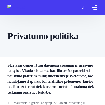
0
Apie mane
Privatumo politika
Paslaugos
Įsigyti
Blogas
Skiriame dėmesį Jūsų duomenų apsaugai ir naršymo
kokybei. Visada siekiame, kad liktumėte patenkinti
D.U.K
naršymo patirtimi mūsų internetinėje svetainėje, tad
naudojame slapukus bei analitikos priemones, kurios
Kontaktai
padėtų užtikrinti tiek kuriamo turinio aktualumą tiek
teikiamų paslaugų kokybę.
Mano paskyra
1.1. Marketiste.lt gerbia lankytojų bei klientų privatumą ir