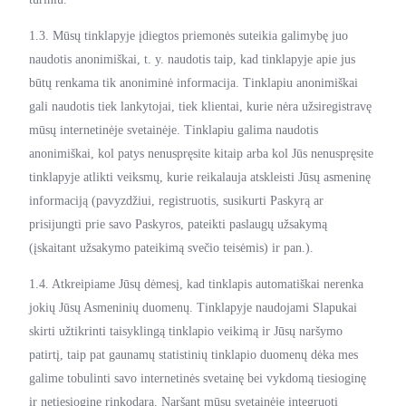
1.3. Mūsų tinklapyje įdiegtos priemonės suteikia galimybę juo
naudotis anonimiškai, t. y. naudotis taip, kad tinklapyje apie jus
būtų renkama tik anoniminė informacija. Tinklapiu anonimiškai
gali naudotis tiek lankytojai, tiek klientai, kurie nėra užsiregistravę
mūsų internetinėje svetainėje. Tinklapiu galima naudotis
anonimiškai, kol patys nenuspręsite kitaip arba kol Jūs nenuspręsite
tinklapyje atlikti veiksmų, kurie reikalauja atskleisti Jūsų asmeninę
informaciją (pavyzdžiui, registruotis, susikurti Paskyrą ar
prisijungti prie savo Paskyros, pateikti paslaugų užsakymą
(įskaitant užsakymo pateikimą svečio teisėmis) ir pan.).
1.4. Atkreipiame Jūsų dėmesį, kad tinklapis automatiškai nerenka
jokių Jūsų Asmeninių duomenų. Tinklapyje naudojami Slapukai
skirti užtikrinti taisyklingą tinklapio veikimą ir Jūsų naršymo
patirtį, taip pat gaunamų statistinių tinklapio duomenų dėka mes
galime tobulinti savo internetinės svetainę bei vykdomą tiesioginę
ir netiesioginę rinkodarą. Naršant mūsų svetainėje integruoti