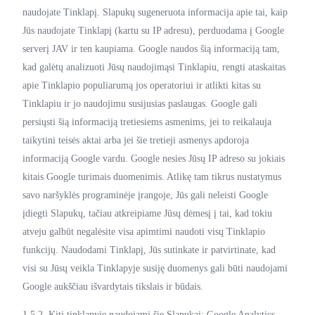
naudojate Tinklapį. Slapukų sugeneruota informacija apie tai, kaip
Jūs naudojate Tinklapį (kartu su IP adresu), perduodama į Google
serverį JAV ir ten kaupiama. Google naudos šią informaciją tam,
kad galėtų analizuoti Jūsų naudojimąsi Tinklapiu, rengti ataskaitas
apie Tinklapio populiarumą jos operatoriui ir atlikti kitas su
Tinklapiu ir jo naudojimu susijusias paslaugas. Google gali
persiųsti šią informaciją tretiesiems asmenims, jei to reikalauja
taikytini teisės aktai arba jei šie tretieji asmenys apdoroja
informaciją Google vardu. Google nesies Jūsų IP adreso su jokiais
kitais Google turimais duomenimis. Atlikę tam tikrus nustatymus
savo naršyklės programinėje įrangoje, Jūs gali neleisti Google
įdiegti Slapukų, tačiau atkreipiame Jūsų dėmesį į tai, kad tokiu
atveju galbūt negalėsite visa apimtimi naudoti visų Tinklapio
funkcijų. Naudodami Tinklapį, Jūs sutinkate ir patvirtinate, kad
visi su Jūsų veikla Tinklapyje susiję duomenys gali būti naudojami
Google aukščiau išvardytais tikslais ir būdais.
1.5.2. Kiti tinklapyje naudojami šie Slapukai: Google Analytics,