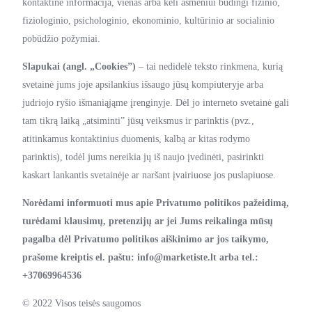
kontaktinė informacija, vienas arba keli asmeniui būdingi fizinio,
fiziologinio, psichologinio, ekonominio, kultūrinio ar socialinio
pobūdžio požymiai.
Slapukai (angl. „Cookies”)
– tai nedidelė teksto rinkmena, kurią
svetainė jums joje apsilankius išsaugo jūsų kompiuteryje arba
judriojo ryšio išmaniąjąme įrenginyje. Dėl jo interneto svetainė gali
tam tikrą laiką „atsiminti” jūsų veiksmus ir parinktis (pvz.,
atitinkamus kontaktinius duomenis, kalbą ar kitas rodymo
parinktis), todėl jums nereikia jų iš naujo įvedinėti, pasirinkti
kaskart lankantis svetainėje ar naršant įvairiuose jos puslapiuose.
Norėdami informuoti mus apie Privatumo politikos pažeidimą,
turėdami klausimų, pretenzijų ar jei Jums reikalinga mūsų
pagalba dėl Privatumo politikos aiškinimo ar jos taikymo,
prašome kreiptis el. paštu: info@marketiste.lt arba tel.:
+37069964536
© 2022 Visos teisės saugomos